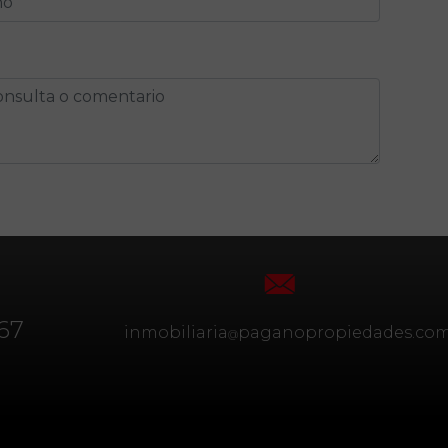
67
inmobiliaria
paganopropiedades.co
@