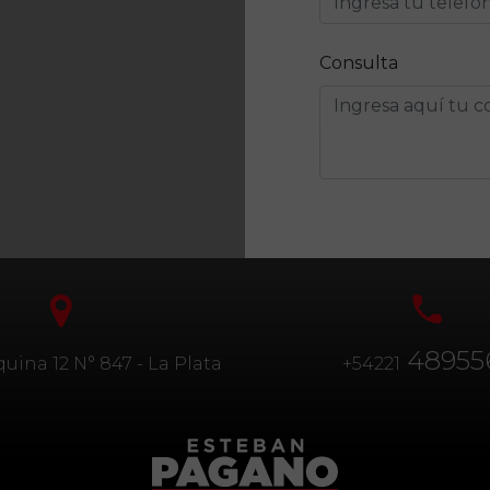
Consulta
48955
quina 12 N° 847 - La Plata
+54221