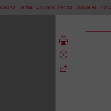
osotros
Ventas
Emprendimientos
Alquileres
Notic
Next