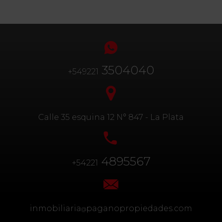
3504040
+549221
Calle 35 esquina 12 N° 847 - La Plata
4895567
+54221
inmobiliaria
paganopropiedades.com
@